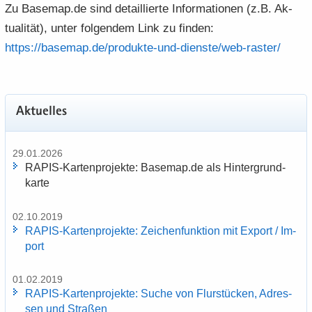
Zu Ba­se­map.de sind de­tail­lier­te In­for­ma­tio­nen (z.B. Ak­
e
e
­
t
a
­
tua­li­tät), unter fol­gen­dem Link zu fin­den:
n
n
o
i
­
m
­
­
n
­
https:/​/​basemap.​de/​produkte-​​und-​dienste/​web-​​raster/​
t
a
d
d
o
i
­
e
e
n
­
t
N
N
o
i
a
a
Ak­tu­el­les
n
­
­
­
o
v
v
n
29.01.2026
i
i
RAPIS-​Kartenprojekte: Ba­se­map.de als Hin­ter­grund­
­
­
kar­te
g
g
a
a
02.10.2019
­
­
RAPIS-​Kartenprojekte: Zei­chen­funk­ti­on mit Ex­port / Im­
t
t
port
i
i
­
­
01.02.2019
o
o
RAPIS-​Kartenprojekte: Suche von Flur­stü­cken, Adres­
n
n
sen und Stra­ßen