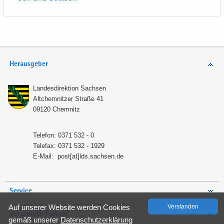
Herausgeber
Lan­des­di­rek­ti­on Sach­sen
Alt­chem­nit­zer Stra­ße 41
09120 Chem­nitz
Te­le­fon: 0371 532 - 0
Te­le­fax: 0371 532 - 1929
E-​Mail:
post[at]lds.sach­sen.de
Service
Auf un­se­rer Web­site wer­den Coo­kies
Ver­stan­den
Verwandte Portale
gemäß un­se­rer
Da­ten­schutz­er­klä­rung